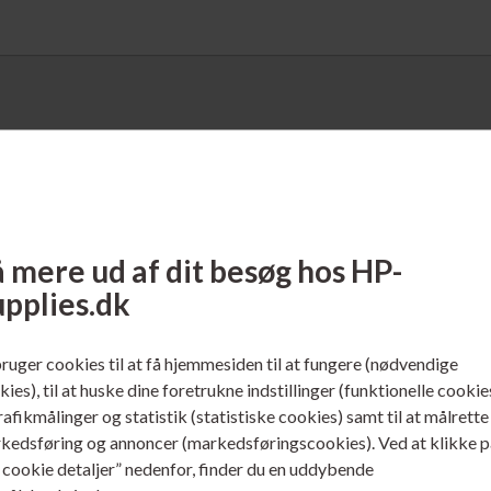
 mere ud af dit besøg hos HP-
upplies.dk
bruger cookies til at få hjemmesiden til at fungere (nødvendige
 231112
Varenr. 231113
ies), til at huske dine foretrukne indstillinger (funktionelle cookie
o. 14A / CF214A LaserJet
HP No. 14X / CF214X Laser
trafikmålinger og statistik (statistiske cookies) samt til at målrette
erpatron Sort
Printerpatron Sort
kedsføring og annoncer (markedsføringscookies). Ved at klikke p
s cookie detaljer” nedenfor, finder du en uddybende
ere...
Læs mere...