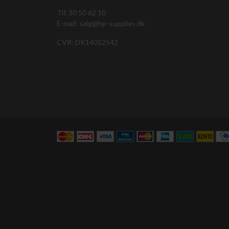
Tlf. 30 50 62 10
E-mail: salg@hp-supplies.dk
CVR: DK14052542