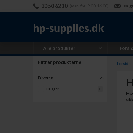
30 50 62 10
(man-fre: 9.00-16.00)
salg
Alle produkter
Forsi
Filtrér produkterne
Forside
Diverse
H
På lager
0
Med
sik