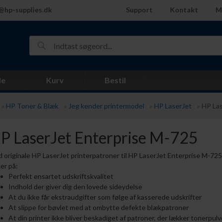
@hp-supplies.dk
Support
Kontakt
M
de
Kurv
Bestil
»
HP Toner & Blæk
»
Jeg kender printermodel
»
HP LaserJet
»
HP Las
P LaserJet Enterprise M-725
 originale HP LaserJet printerpatroner til HP LaserJet Enterprise M-725 
ker på:
Perfekt ensartet udskriftskvalitet
Indhold der giver dig den lovede sideydelse
At du ikke får ekstraudgifter som følge af kasserede udskrifter
At slippe for bøvlet med at ombytte defekte blækpatroner
At din printer ikke bliver beskadiget af patroner, der lækker tonerpulv