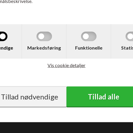
målsbeskrivelse.
1.982,00
DKK
2.185,00
ndige
Markedsføring
Funktionelle
Stati
med moms
Vis cookie detaljer
Vilkår
Support