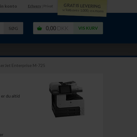
GRATIS LEVERING
in konto
Erhverv
Privat
|
v/ køb over 1.000,- ex.moms
0,00
DKK
VIS KURV
erJet Enterprise M-725
er du altid
er