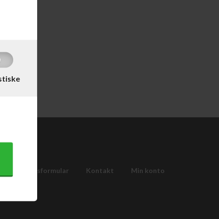
DKK
stiske
Fortrydelsesformular
Kontakt
Min konto