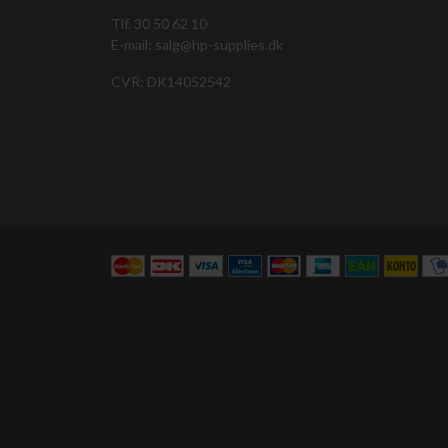
Tlf. 30 50 62 10
E-mail: salg@hp-supplies.dk
CVR: DK14052542