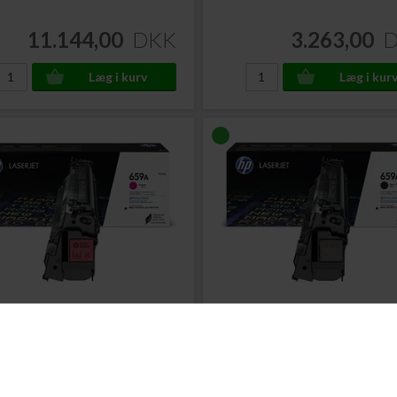
11.144,00
DKK
3.263,00
. W2013A
Varenr. W2010A
o. 659A LaserJet
HP No. 659A LaserJet
erpatron Magenta 13.000 sider
Printerpatron Sort 16.000 sider
ere...
Læs mere...