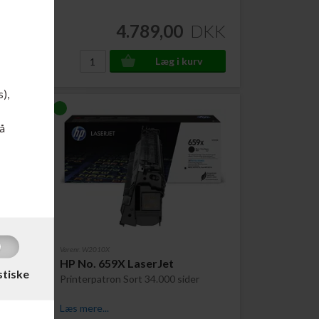
DKK
4.789,00
DKK
s),
å
Varenr. W2010X
HP No. 659X LaserJet
stiske
ider
Printerpatron Sort 34.000 sider
Læs mere...