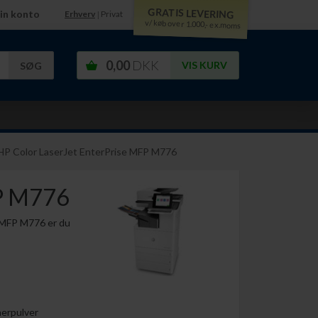
GRATIS LEVERING
in konto
Erhverv
Privat
|
v/ køb over 1.000,- ex.moms
0,00
DKK
VIS KURV
HP Color LaserJet EnterPrise MFP M776
FP M776
e MFP M776 er du
nerpulver