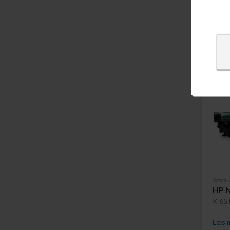
Varenr
HP N
K 65.
Læs m