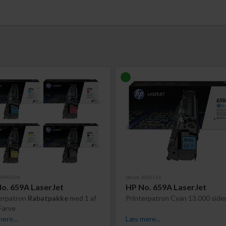
. 0HP659A
Varenr. W2011A
o. 659A LaserJet
HP No. 659A LaserJet
terpatron
Rabatpakke
med 1 af
Printerpatron Cyan 13.000 side
Farve
ere...
Læs mere...