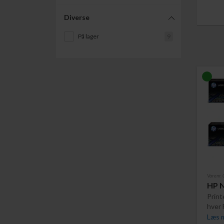
Diverse
På lager
9
Varenr
HP N
Prin
hver 
Læs m