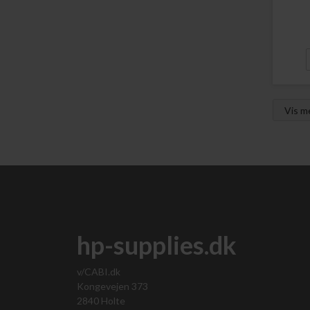
Vis 
hp-supplies.dk
v/CABI.dk
Kongevejen 373
2840 Holte