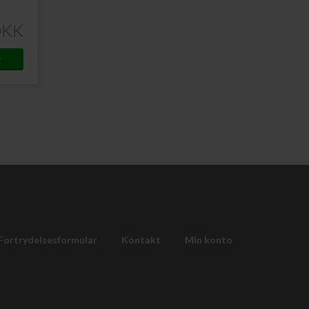
DKK
Fortrydelsesformular
Kontakt
Min konto