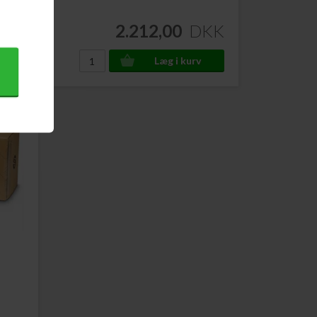
DKK
2.212,00
DKK