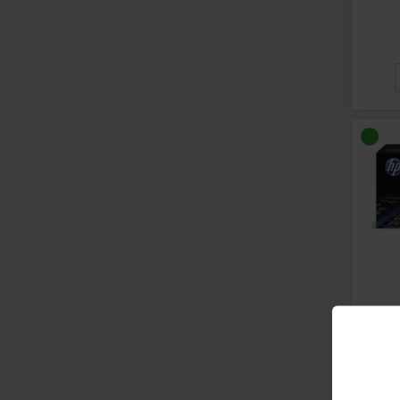
Varenr
HP N
Print
Læs m