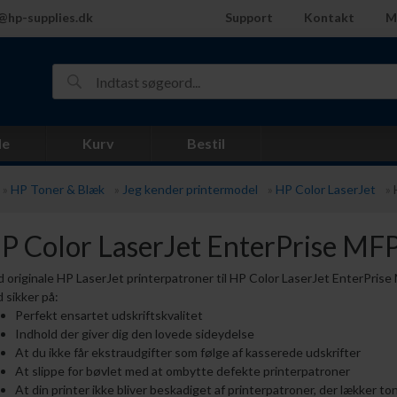
@hp-supplies.dk
Support
Kontakt
M
de
Kurv
Bestil
»
HP Toner & Blæk
»
Jeg kender printermodel
»
HP Color LaserJet
»
P Color LaserJet EnterPrise M
 originale HP LaserJet printerpatroner til HP Color LaserJet EnterPris
d sikker på:
Perfekt ensartet udskriftskvalitet
Indhold der giver dig den lovede sideydelse
At du ikke får ekstraudgifter som følge af kasserede udskrifter
At slippe for bøvlet med at ombytte defekte printerpatroner
At din printer ikke bliver beskadiget af printerpatroner, der lækker to