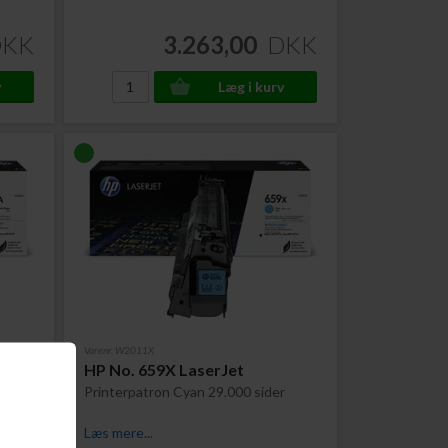
DKK
3.263,00
DKK
Varenr. W2011X
HP No. 659X LaserJet
Printerpatron Cyan 29.000 sider
Læs mere...