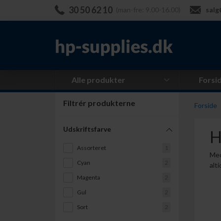
30 50 62 10
(man-fre: 9.00-16.00)
salg
Alle produkter
Forsi
Filtrér produkterne
Forside
Udskriftsfarve
H
Assorteret
1
Med
Cyan
2
alti
Magenta
2
Gul
2
Sort
2