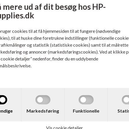
 mere ud af dit besøg hos HP-
3.263,00
DKK
1.481,00
upplies.dk
bruger cookies til at få hjemmesiden til at fungere (nødvendige
ies), til at huske dine foretrukne indstillinger (funktionelle cookie
trafikmålinger og statistik (statistiske cookies) samt til at målrette
kedsføring og annoncer (markedsføringscookies). Ved at klikke p
s cookie detaljer” nedenfor, finder du en uddybende
målsbeskrivelse.
. W2012X
Varenr. W2013X
o. 659X LaserJet
HP No. 659X LaserJet
ndige
Markedsføring
Funktionelle
Stati
erpatron Gul 29.000 sider
Printerpatron Magenta 29.000 s
ere...
Læs mere...
Vis cookie detaljer