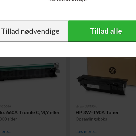
4.789,00
DKK
4.789,00
. W2004A
Varenr. 3WT90A
o. 660A Tromle C,M,Y eller
HP 3W-T90A Toner
000 sider
Opsamlingsboks
ere...
Læs mere...