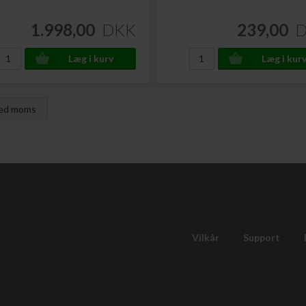
1.998,00
DKK
239,00
med moms
Vilkår
Support