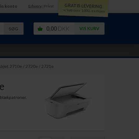
GRATIS LEVERING
in konto
Erhverv
Privat
|
v/ køb over 1.000,- ex.moms
0,00
DKK
VIS KURV
kjet 2710e / 2720e / 2721e
e
 blækpatroner.