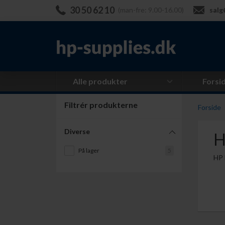
30 50 62 10
(man-fre: 9.00-16.00)
salg
Alle produkter
Forsi
Filtrér produkterne
Forside
Diverse
H
På lager
5
HP 