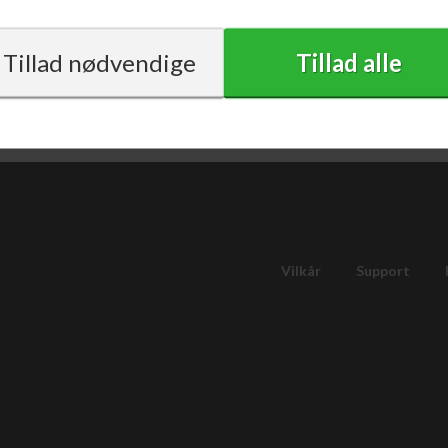
med moms
Vilkår
Support