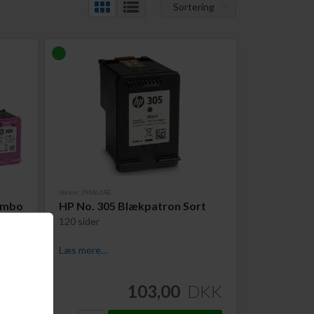
Sortering
Varenr. 3YM61AE
ombo
HP No. 305 Blækpatron Sort
120 sider
Læs mere...
DKK
103,00
DKK