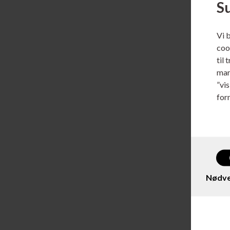
S
Vi 
cook
til 
mar
”vi
for
Varenr
HP N
Color
Nødve
Læs m