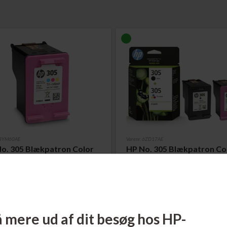
. 3YM60AE
Varenr. 6ZD17AE
o. 305 Blækpatron Color
HP No. 305 Blækpatron C
ider
2-Pack
ere...
Læs mere...
103,00
DKK
194,00
 mere ud af dit besøg hos HP-