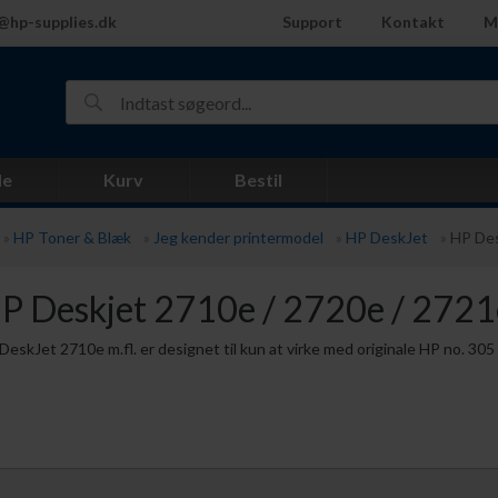
@hp-supplies.dk
Support
Kontakt
M
de
Kurv
Bestil
»
HP Toner & Blæk
»
Jeg kender printermodel
»
HP DeskJet
»
HP Des
P Deskjet 2710e / 2720e / 2721
DeskJet 2710e m.fl. er designet til kun at virke med originale HP no. 305