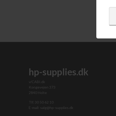
Vis 
hp-supplies.dk
v/CABI.dk
Kongevejen 373
2840 Holte
Tlf. 30 50 62 10
E-mail: salg@hp-supplies.dk