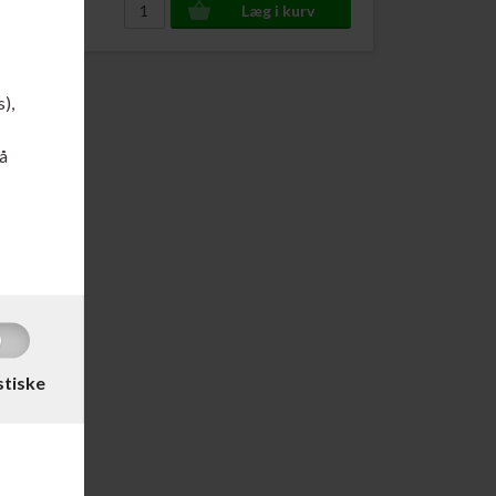
s),
å
Sort
stiske
DKK