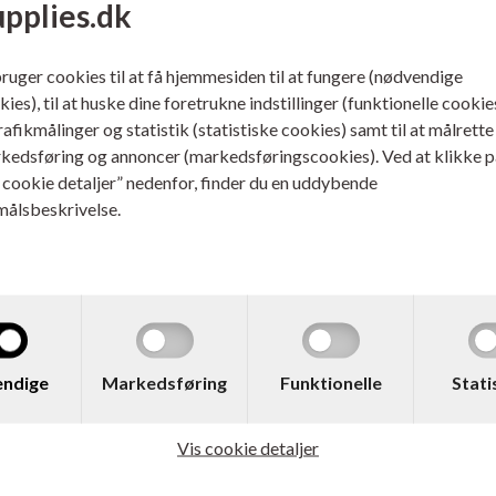
upplies.dk
bruger cookies til at få hjemmesiden til at fungere (nødvendige
ies), til at huske dine foretrukne indstillinger (funktionelle cookie
trafikmålinger og statistik (statistiske cookies) samt til at målrette
kedsføring og annoncer (markedsføringscookies). Ved at klikke p
s cookie detaljer” nedenfor, finder du en uddybende
målsbeskrivelse.
. 3YM63AE
Varenr. 3YM62AE
o. 305XL Blækpatron
HP No. 305XL Blækpatron 
 200 sider
240 sider
ndige
Markedsføring
Funktionelle
Stati
ere...
Læs mere...
Vis cookie detaljer
169,00
DKK
184,00