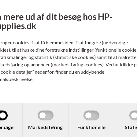
 mere ud af dit besøg hos HP-
upplies.dk
bruger cookies til at få hjemmesiden til at fungere (nødvendige
ies), til at huske dine foretrukne indstillinger (funktionelle cookie
trafikmålinger og statistik (statistiske cookies) samt til at målrette
kedsføring og annoncer (markedsføringscookies). Ved at klikke p
s cookie detaljer” nedenfor, finder du en uddybende
målsbeskrivelse.
Vilkår
Support
ndige
Markedsføring
Funktionelle
Stati