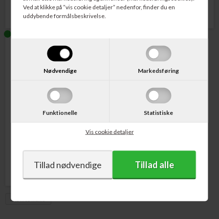
Ved at klikke på ”vis cookie detaljer” nedenfor, finder du en
uddybende formålsbeskrivelse.
Nødvendige
Markedsføring
Funktionelle
Statistiske
Varenr. CN051AE
HP No. 951 Blækpatron
Magenta 700 sider
Vis cookie detaljer
207,00
DKK
Vis med moms