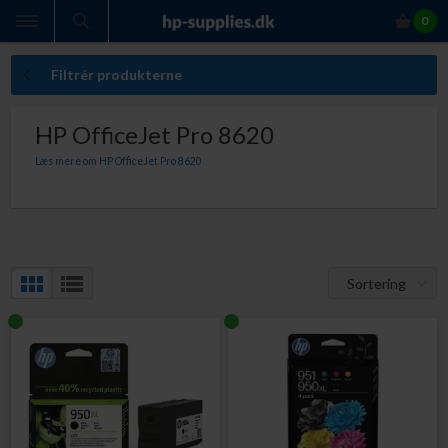
0
Filtrér produkterne
HP OfficeJet Pro 8620
Læs mere om HP OfficeJet Pro 8620
Med originale HP blækpatroner til HP OfficeJet Pro 8620 er du altid sikker på:
Perfekt ensartet udskriftskvalitet med originale HP blækpatroner
Indhold der giver dig den lovede sideydelse
At du ikke får ekstraudgifter som følge af kasserede udskrifter
At slippe for bøvlet med at ombytte defekte blækpatroner
At din printer ikke bliver beskadiget af patroner, der lækker blæk
Sortering