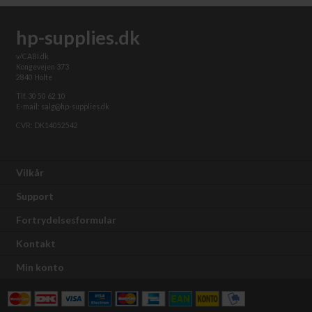
hp-supplies.dk
v/CABI.dk
Kongevejen 373
2840 Holte
Tlf. 30 50 62 10
E-mail: salg@hp-supplies.dk
CVR: DK14052542
Vilkår
Support
Fortrydelsesformular
Kontakt
Min konto