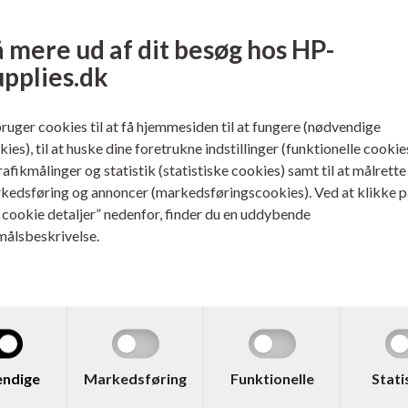
 mere ud af dit besøg hos HP-
upplies.dk
bruger cookies til at få hjemmesiden til at fungere (nødvendige
k
ies), til at huske dine foretrukne indstillinger (funktionelle cookie
trafikmålinger og statistik (statistiske cookies) samt til at målrette
kedsføring og annoncer (markedsføringscookies). Ved at klikke p
s cookie detaljer” nedenfor, finder du en uddybende
målsbeskrivelse.
Vilkår
Support
ndige
Markedsføring
Funktionelle
Stati