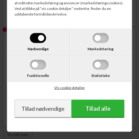
at målrette markedsføring og annoncer (markedsføringscookies).
799,00
DKK
799,00
DKK
Ved at klikke på ”vis cookie detaljer” nedenfor, finder du en
uddybende formålsbeskrivelse.
Nødvendige
Markedsføring
Funktionelle
Statistiske
Varenr. D8J10A
Varenr. B5L09A
HP No. 980 Printerpatron Sort
HP B5L09A Blæk
Vis cookie detaljer
10.000 sider
Opsamlingsenhed 115.000 sider
928,00
DKK
407,00
DKK
Vis med moms