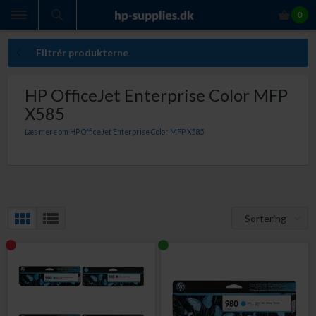
0
Filtrér produkterne
HP OfficeJet Enterprise Color MFP
X585
Læs mere om HP OfficeJet Enterprise Color MFP X585
Med originale HP blækpatroner til HP OfficeJet Enterprise Color MFP X585 er
du altid sikker på:
Perfekt ensartet udskriftskvalitet med originale HP blækpatroner
Indhold der giver dig den lovede sideydelse
At du ikke får ekstraudgifter som følge af kasserede udskrifter
At slippe for bøvlet med at ombytte defekte blækpatroner
At din printer ikke bliver beskadiget af patroner, der lækker blæk
Sortering