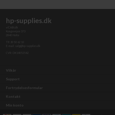
hp-supplies.dk
v/CABI.dk
Kongevejen 373
2840 Holte
Tlf. 30 50 62 10
E-mail: salg@hp-supplies.dk
CVR: DK14052542
Vilkår
Support
Fortrydelsesformular
Kontakt
Min konto