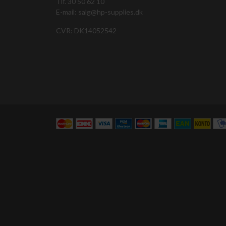
Tlf. 30 50 62 10
E-mail: salg@hp-supplies.dk
CVR: DK14052542