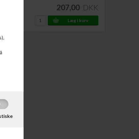
DKK
207,00
DKK
s),
å
stiske