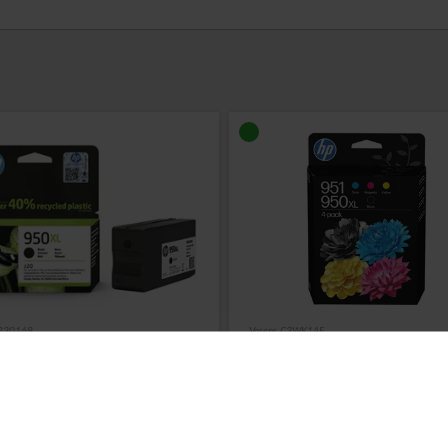
 230168
Varenr. C3WK1AE
o. 950XL Blækpatron Sort
HP No. 950XL/951 Blækpa
 sider
Rabatpakke
med 1 af hver farv
ere...
Læs mere...