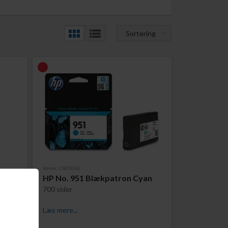
Sortering
Varenr. CN050AE
tron
HP No. 951 Blækpatron Cyan
e
700 sider
Læs mere...