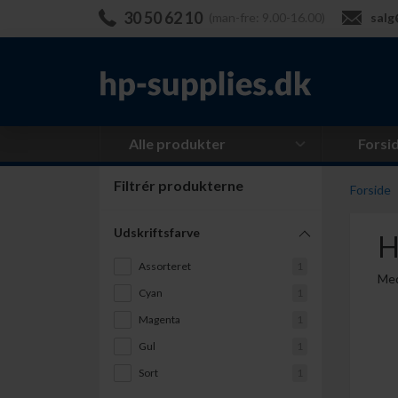
30 50 62 10
(man-fre: 9.00-16.00)
salg
Alle produkter
Forsi
Filtrér produkterne
Forside
Udskriftsfarve
H
Assorteret
1
Med
Cyan
1
Magenta
1
Gul
1
Sort
1