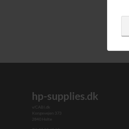
Vis 
hp-supplies.dk
v/CABI.dk
Kongevejen 373
2840 Holte