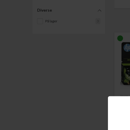
Diverse
På lager
3
Varenr.
HP N
2.300
Læs m