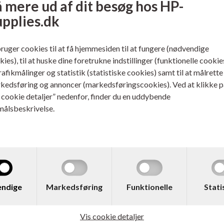
 mere ud af dit besøg hos HP-
483,00
DKK
1.076,00
upplies.dk
bruger cookies til at få hjemmesiden til at fungere (nødvendige
ies), til at huske dine foretrukne indstillinger (funktionelle cookie
trafikmålinger og statistik (statistiske cookies) samt til at målrette
kedsføring og annoncer (markedsføringscookies). Ved at klikke p
s cookie detaljer” nedenfor, finder du en uddybende
målsbeskrivelse.
. CN052AE
Varenr. CN051AE
o. 951 Blækpatron Gul 700
HP No. 951 Blækpatron
Magenta 700 sider
ndige
Markedsføring
Funktionelle
Stati
ere...
Læs mere...
Vis cookie detaljer