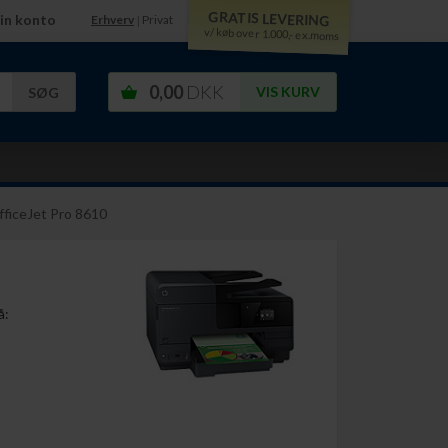
GRATIS LEVERING
in konto
Erhverv
Privat
|
v/ køb over 1.000,- ex.moms
0,00
DKK
VIS KURV
ficeJet Pro 8610
å: