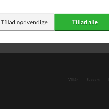
207,00
DKK
207,00
med moms
Vilkår
Support