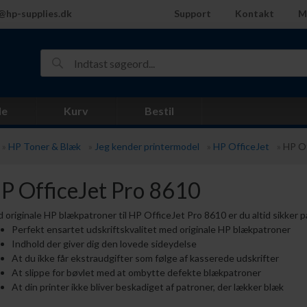
@hp-supplies.dk
Support
Kontakt
M
de
Kurv
Bestil
»
HP Toner & Blæk
»
Jeg kender printermodel
»
HP OfficeJet
»
HP Of
P OfficeJet Pro 8610
 originale HP blækpatroner til HP OfficeJet Pro 8610 er du altid sikker p
Perfekt ensartet udskriftskvalitet med originale HP blækpatroner
Indhold der giver dig den lovede sideydelse
At du ikke får ekstraudgifter som følge af kasserede udskrifter
At slippe for bøvlet med at ombytte defekte blækpatroner
At din printer ikke bliver beskadiget af patroner, der lækker blæk