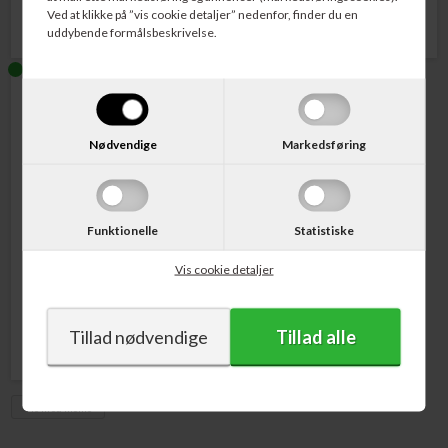
Ved at klikke på ”vis cookie detaljer” nedenfor, finder du en
uddybende formålsbeskrivelse.
Nødvendige
Markedsføring
Funktionelle
Statistiske
Varenr. 3ED71A
HP No. 712 Blækpatron Sort 80
ml.
Vis cookie detaljer
503,00
DKK
Vis med moms