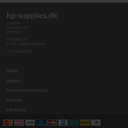
hp-supplies.dk
v/CABI.dk
Kongevejen 373
2840 Holte
Tlf. 30 50 62 10
E-mail: salg@hp-supplies.dk
CVR: DK14052542
Vilkår
Support
Fortrydelsesformular
Kontakt
Min konto