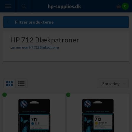
0
Filtrér produkterne
HP 712 Blækpatroner
Læs mere om HP 712 Blækpatroner
Med originale HP DesignJet 712 blækpatroner er du altid sikker på:
Perfekt ensartet udskriftskvalitet
Indhold der giver dig den lovede sideydelse
At du ikke får ekstraudgifter som følge af kasserede udskrifter
At slippe for bøvlet med at ombytte defekte blækpatroner
At din printer ikke bliver beskadiget af patroner, der lækker blæk
Sortering