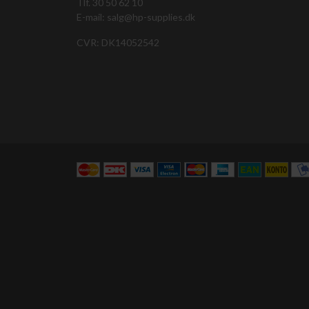
Tlf. 30 50 62 10
E-mail: salg@hp-supplies.dk
CVR: DK14052542