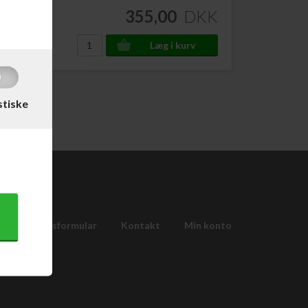
DKK
355,00
DKK
stiske
Fortrydelsesformular
Kontakt
Min konto