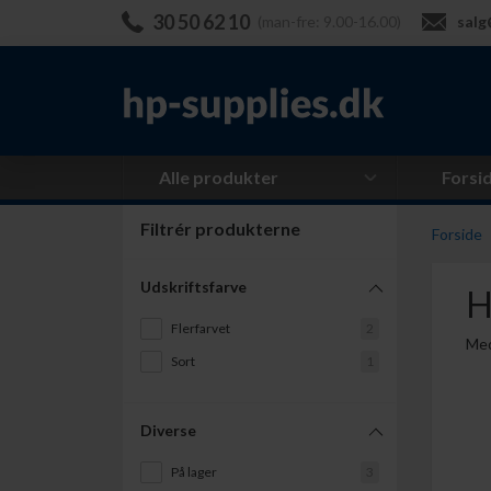
30 50 62 10
(man-fre: 9.00-16.00)
salg
Alle produkter
Forsi
Filtrér produkterne
Forside
Udskriftsfarve
H
Flerfarvet
2
Med
Sort
1
Diverse
På lager
3