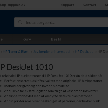
@hp-supplies.dk
Support
Kontakt
M
de
Kurv
Bestil
»
HP Toner & Blæk
»
Jeg kender printermodel
»
HP DeskJet
»
HP De
P DeskJet 1010
 originale HP blækpatroner til HP DeskJet 1010 er du altid sikker på:
Perfekt ensartet udskriftskvalitet med originale HP blækpatroner
Indhold der giver dig den lovede sideydelse
At du ikke får ekstraudgifter som følge af kasserede udskrifter
At slippe for bøvlet med at ombytte defekte blækpatroner
At din printer ikke bliver beskadiget af patroner, der lækker blæk