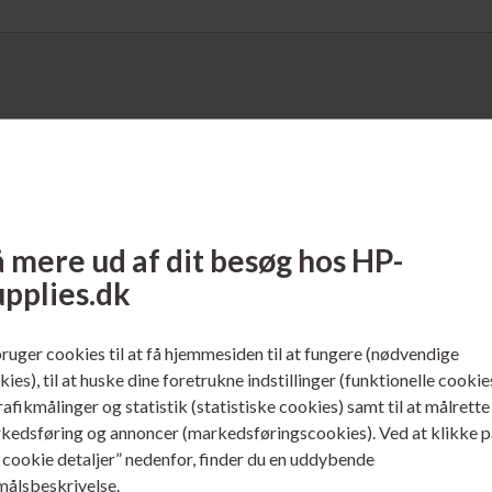
 mere ud af dit besøg hos HP-
upplies.dk
bruger cookies til at få hjemmesiden til at fungere (nødvendige
 230036
Varenr. 230038
ies), til at huske dine foretrukne indstillinger (funktionelle cookie
o. 301 Blækpatron Color 3
HP No. 301XL Blækpatron
trafikmålinger og statistik (statistiske cookies) samt til at målrette
Color 6 ml.
kedsføring og annoncer (markedsføringscookies). Ved at klikke p
ere...
Læs mere...
s cookie detaljer” nedenfor, finder du en uddybende
målsbeskrivelse.