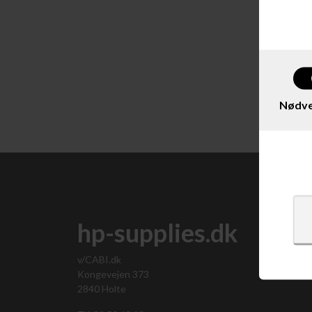
Vis 
Nødve
hp-supplies.dk
v/CABI.dk
Kongevejen 373
2840 Holte