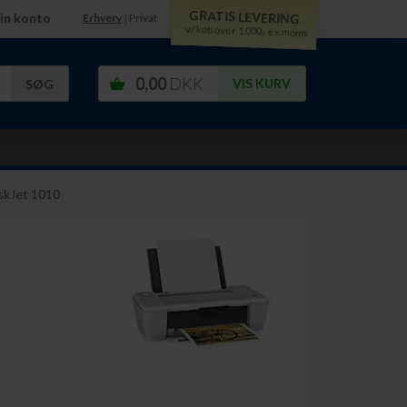
GRATIS LEVERING
in konto
Erhverv
Privat
|
v/ køb over 1.000,- ex.moms
0,00
DKK
VIS KURV
skJet 1010