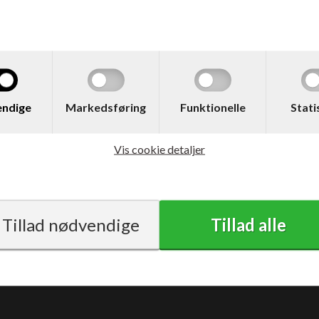
207,00
DKK
345,00
med moms
ndige
Markedsføring
Funktionelle
Stati
Vis cookie detaljer
Vilkår
Support