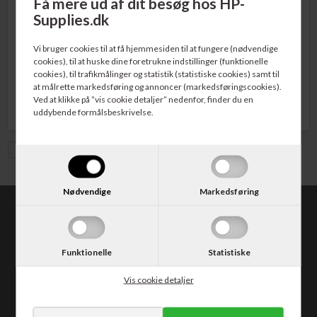
Få mere ud af dit besøg hos HP-
Supplies.dk
Varenr. 225411
Varenr. 225412
HP No. 350 Blækpatron Sort 4,5
HP No. 351 Blækpatron Farve
ml.
3,5 ml.
Vi bruger cookies til at få hjemmesiden til at fungere (nødvendige
cookies), til at huske dine foretrukne indstillinger (funktionelle
cookies), til trafikmålinger og statistik (statistiske cookies) samt til
207,00
DKK
284,00
DKK
at målrette markedsføring og annoncer (markedsføringscookies).
Ved at klikke på ”vis cookie detaljer” nedenfor, finder du en
uddybende formålsbeskrivelse.
Vis med moms
Nødvendige
Markedsføring
hp-supplies.dk
v/CABI.dk
Kongevejen 373
Funktionelle
Statistiske
2840 Holte
Tlf. 30 50 62 10
Vis cookie detaljer
E-mail: salg@hp-supplies.dk
CVR: DK14052542