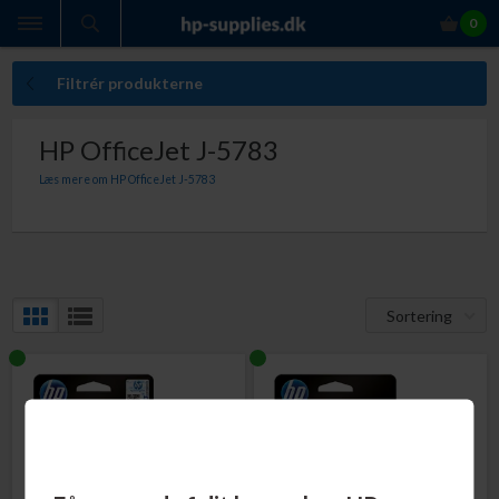
0
Filtrér produkterne
HP OfficeJet J-5783
Læs mere om HP OfficeJet J-5783
Med originale HP blækpatroner til HP OfficeJet J-5783 er du altid sikker på:
Perfekt ensartet udskriftskvalitet med originale HP blækpatroner
Indhold der giver dig den lovede sideydelse
At du ikke får ekstraudgifter som følge af kasserede udskrifter
At slippe for bøvlet med at ombytte defekte blækpatroner
At din printer ikke bliver beskadiget af patroner, der lækker blæk
Sortering